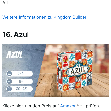
Art.
Weitere Informationen zu Kingdom Builder
16. Azul
Klicke hier, um den Preis auf
Amazon
* zu prüfen.