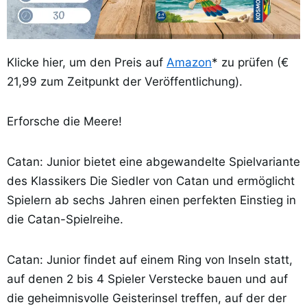
Klicke hier, um den Preis auf
Amazon
* zu prüfen (€
21,99 zum Zeitpunkt der Veröffentlichung).
Erforsche die Meere!
Catan: Junior bietet eine abgewandelte Spielvariante
des Klassikers Die Siedler von Catan und ermöglicht
Spielern ab sechs Jahren einen perfekten Einstieg in
die Catan-Spielreihe.
Catan: Junior findet auf einem Ring von Inseln statt,
auf denen 2 bis 4 Spieler Verstecke bauen und auf
die geheimnisvolle Geisterinsel treffen, auf der der