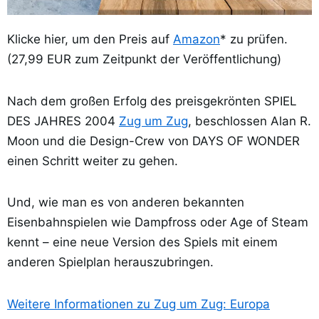
Klicke hier, um den Preis auf
Amazon
* zu prüfen.
(27,99 EUR zum Zeitpunkt der Veröffentlichung)
Nach dem großen Erfolg des preisgekrönten SPIEL
DES JAHRES 2004
Zug um Zug
, beschlossen Alan R.
Moon und die Design-Crew von DAYS OF WONDER
einen Schritt weiter zu gehen.
Und, wie man es von anderen bekannten
Eisenbahnspielen wie Dampfross oder Age of Steam
kennt – eine neue Version des Spiels mit einem
anderen Spielplan herauszubringen.
Weitere Informationen zu Zug um Zug: Europa