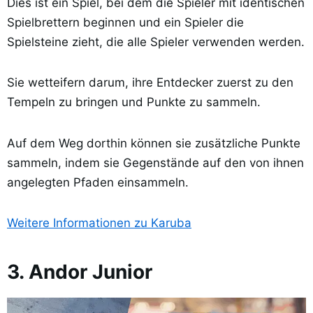
Dies ist ein Spiel, bei dem die Spieler mit identischen
Spielbrettern beginnen und ein Spieler die
Spielsteine zieht, die alle Spieler verwenden werden.
Sie wetteifern darum, ihre Entdecker zuerst zu den
Tempeln zu bringen und Punkte zu sammeln.
Auf dem Weg dorthin können sie zusätzliche Punkte
sammeln, indem sie Gegenstände auf den von ihnen
angelegten Pfaden einsammeln.
Weitere Informationen zu Karuba
3. Andor Junior