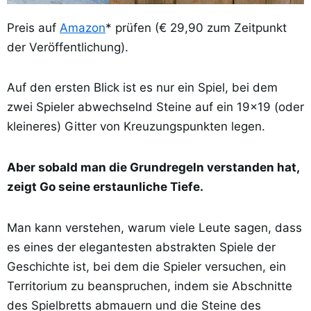
Preis auf
Amazon
* prüfen (€ 29,90 zum Zeitpunkt
der Veröffentlichung).
Auf den ersten Blick ist es nur ein Spiel, bei dem
zwei Spieler abwechselnd Steine auf ein 19×19 (oder
kleineres) Gitter von Kreuzungspunkten legen.
Aber sobald man die Grundregeln verstanden hat,
zeigt Go seine erstaunliche Tiefe.
Man kann verstehen, warum viele Leute sagen, dass
es eines der elegantesten abstrakten Spiele der
Geschichte ist, bei dem die Spieler versuchen, ein
Territorium zu beanspruchen, indem sie Abschnitte
des Spielbretts abmauern und die Steine des