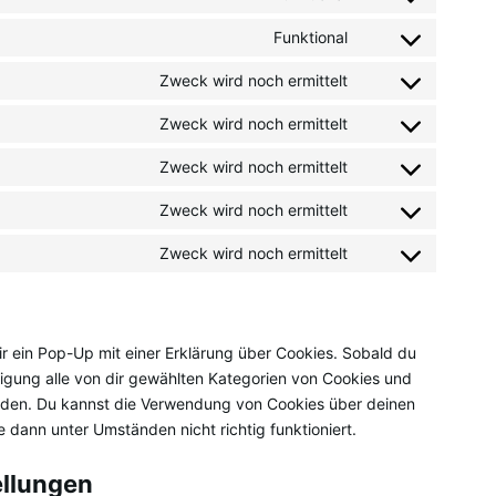
Consent
service
to
Funktional
wordpress
Consent
service
to
Zweck wird noch ermittelt
wordfence
Consent
service
to
Zweck wird noch ermittelt
complianz
Consent
service
to
Zweck wird noch ermittelt
google-
Consent
service
fonts
to
Zweck wird noch ermittelt
vimeo
Consent
service
to
Zweck wird noch ermittelt
youtube
Consent
service
to
wistia
service
sonstiges
r ein Pop-Up mit einer Erklärung über Cookies. Sobald du
illigung alle von dir gewählten Kategorien von Cookies und
enden. Du kannst die Verwendung von Cookies über deinen
 dann unter Umständen nicht richtig funktioniert.
ellungen