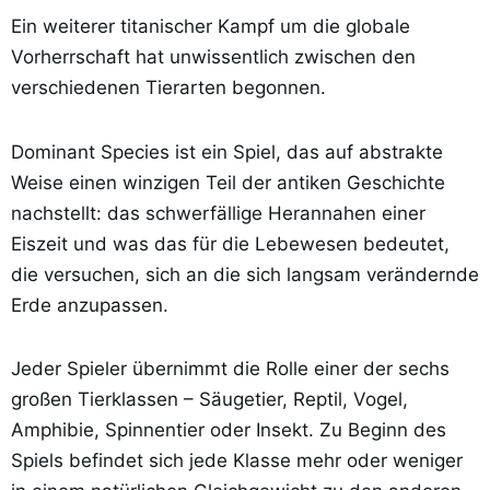
Ein weiterer titanischer Kampf um die globale
Vorherrschaft hat unwissentlich zwischen den
verschiedenen Tierarten begonnen.
Dominant Species ist ein Spiel, das auf abstrakte
Weise einen winzigen Teil der antiken Geschichte
nachstellt: das schwerfällige Herannahen einer
Eiszeit und was das für die Lebewesen bedeutet,
die versuchen, sich an die sich langsam verändernde
Erde anzupassen.
Jeder Spieler übernimmt die Rolle einer der sechs
großen Tierklassen – Säugetier, Reptil, Vogel,
Amphibie, Spinnentier oder Insekt. Zu Beginn des
Spiels befindet sich jede Klasse mehr oder weniger