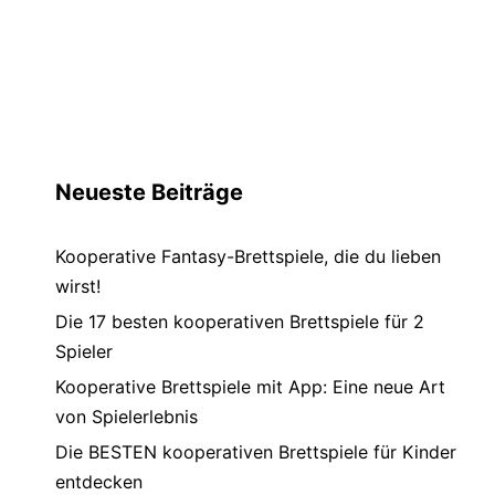
Neueste Beiträge
Kooperative Fantasy-Brettspiele, die du lieben
wirst!
Die 17 besten kooperativen Brettspiele für 2
Spieler
Kooperative Brettspiele mit App: Eine neue Art
von Spielerlebnis
Die BESTEN kooperativen Brettspiele für Kinder
entdecken