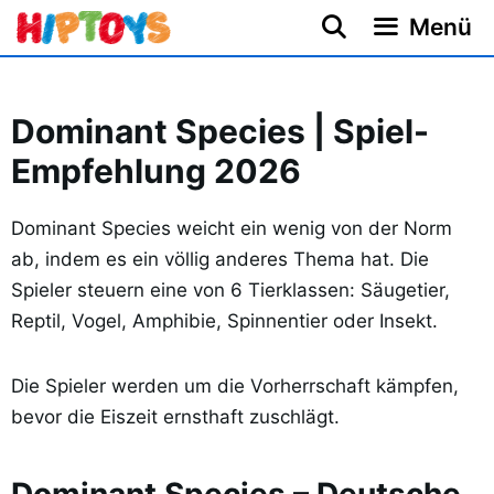
Zum
Menü
Inhalt
springen
Dominant Species | Spiel-
Empfehlung 2026
Dominant Species weicht ein wenig von der Norm
ab, indem es ein völlig anderes Thema hat. Die
Spieler steuern eine von 6 Tierklassen: Säugetier,
Reptil, Vogel, Amphibie, Spinnentier oder Insekt.
Die Spieler werden um die Vorherrschaft kämpfen,
bevor die Eiszeit ernsthaft zuschlägt.
Dominant Species – Deutsche