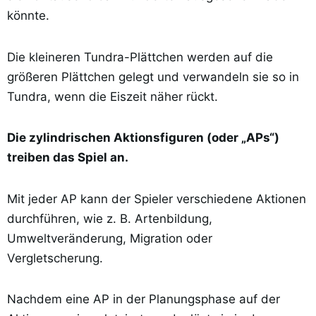
könnte.
Die kleineren Tundra-Plättchen werden auf die
größeren Plättchen gelegt und verwandeln sie so in
Tundra, wenn die Eiszeit näher rückt.
Die zylindrischen Aktionsfiguren (oder „APs“)
treiben das Spiel an.
Mit jeder AP kann der Spieler verschiedene Aktionen
durchführen, wie z. B. Artenbildung,
Umweltveränderung, Migration oder
Vergletscherung.
Nachdem eine AP in der Planungsphase auf der