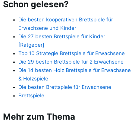
Schon gelesen?
Die besten kooperativen Brettspiele für
Erwachsene und Kinder
Die 27 besten Brettspiele für Kinder
[Ratgeber]
Top 10 Strategie Brettspiele für Erwachsene
Die 29 besten Brettspiele für 2 Erwachsene
Die 14 besten Holz Brettspiele für Erwachsene
& Holzspiele
Die besten Brettspiele für Erwachsene
Brettspiele
Mehr zum Thema