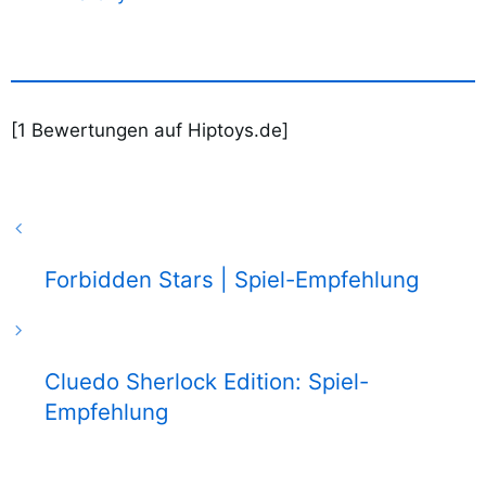
[
1
Bewertungen auf Hiptoys.de]
Forbidden Stars | Spiel-Empfehlung
Cluedo Sherlock Edition: Spiel-
Empfehlung