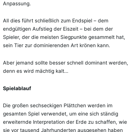
Anpassung.
All dies führt schließlich zum Endspiel – dem
endgültigen Aufstieg der Eiszeit – bei dem der
Spieler, der die meisten Siegpunkte gesammelt hat,
sein Tier zur dominierenden Art krönen kann.
Aber jemand sollte besser schnell dominant werden,
denn es wird mächtig kalt…
Spielablauf
Die großen sechseckigen Plättchen werden im
gesamten Spiel verwendet, um eine sich ständig
erweiternde Interpretation der Erde zu schaffen, wie
sie vor tausend Jahrhunderten ausgesehen haben