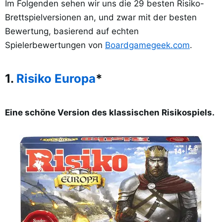
Im Folgenden sehen wir uns die 29 besten Risiko-
Brettspielversionen an, und zwar mit der besten
Bewertung, basierend auf echten
Spielerbewertungen von
Boardgamegeek.com
.
1.
Risiko Europa
*
Eine schöne Version des klassischen Risikospiels.