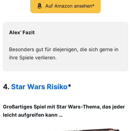
Auf Amazon ansehen*
Alex’ Fazit
Besonders gut für diejenigen, die sich gerne in
ihre Spiele verlieren.
4.
Star Wars Risiko
*
Großartiges Spiel mit Star Wars-Thema, das jeder
leicht aufgreifen kann …