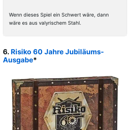
Wenn dieses Spiel ein Schwert wäre, dann
wäre es aus valyrischem Stahl.
6.
Risiko 60 Jahre Jubiläums-
Ausgabe
*