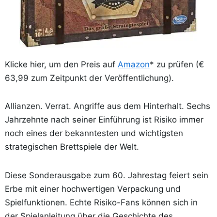
Klicke hier, um den Preis auf
Amazon
* zu prüfen (€
63,99 zum Zeitpunkt der Veröffentlichung).
Allianzen. Verrat. Angriffe aus dem Hinterhalt. Sechs
Jahrzehnte nach seiner Einführung ist Risiko immer
noch eines der bekanntesten und wichtigsten
strategischen Brettspiele der Welt.
Diese Sonderausgabe zum 60. Jahrestag feiert sein
Erbe mit einer hochwertigen Verpackung und
Spielfunktionen. Echte Risiko-Fans können sich in
der Spielanleitung über die Geschichte des