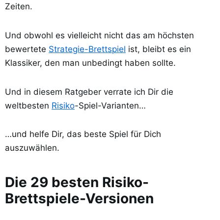
Zeiten.
Und obwohl es vielleicht nicht das am höchsten
bewertete
Strategie-Brettspiel
ist, bleibt es ein
Klassiker, den man unbedingt haben sollte.
Und in diesem Ratgeber verrate ich Dir die
weltbesten
Risiko
-Spiel-Varianten…
…und helfe Dir, das beste Spiel für Dich
auszuwählen.
Die 29 besten Risiko-
Brettspiele-Versionen