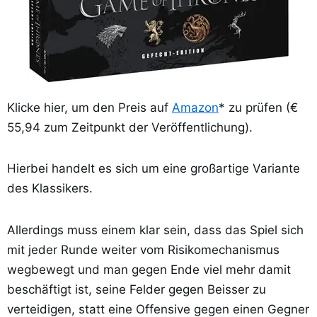
Klicke hier, um den Preis auf
Amazon
* zu prüfen (€
55,94 zum Zeitpunkt der Veröffentlichung).
Hierbei handelt es sich um eine großartige Variante
des Klassikers.
Allerdings muss einem klar sein, dass das Spiel sich
mit jeder Runde weiter vom Risikomechanismus
wegbewegt und man gegen Ende viel mehr damit
beschäftigt ist, seine Felder gegen Beisser zu
verteidigen, statt eine Offensive gegen einen Gegner