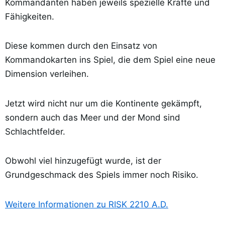
Kommandanten haben jeweils spezielle Kräfte und
Fähigkeiten.
Diese kommen durch den Einsatz von
Kommandokarten ins Spiel, die dem Spiel eine neue
Dimension verleihen.
Jetzt wird nicht nur um die Kontinente gekämpft,
sondern auch das Meer und der Mond sind
Schlachtfelder.
Obwohl viel hinzugefügt wurde, ist der
Grundgeschmack des Spiels immer noch Risiko.
Weitere Informationen zu RISK 2210 A.D.