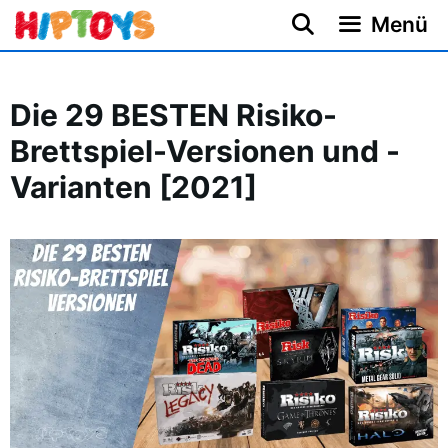
Zum
Menü
Inhalt
springen
Die 29 BESTEN Risiko-
Brettspiel-Versionen und -
Varianten [2021]