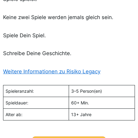
Keine zwei Spiele werden jemals gleich sein.
Spiele Dein Spiel.
Schreibe Deine Geschichte.
Weitere Informationen zu Risiko Legacy
Spieleranzahl:
3–5 Person(en)
Spieldauer:
60+ Min.
Alter ab:
13+ Jahre