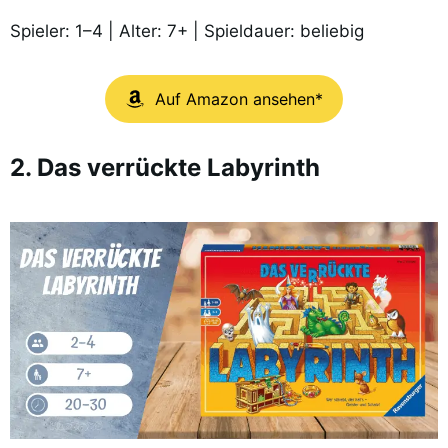
Spieler: 1–4 | Alter: 7+ | Spieldauer: beliebig
Auf Amazon ansehen*
2. Das verrückte Labyrinth