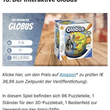
Klicke hier, um den Preis auf
Amazon
* zu prüfen (€
36,99 zum Zeitpunkt der Veröffentlichung).
In diesem Spiel befinden sich 96 Puzzleteile, 1
Ständer für den 3D-Puzzleball, 1 Bedienfeld zur
Verwendung des tiptoi-Stifts.