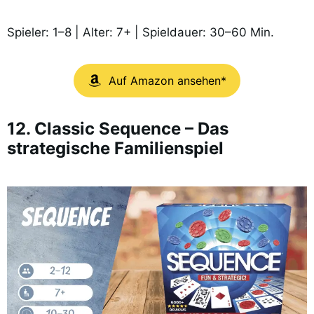
Spieler: 1–8 | Alter: 7+ | Spieldauer: 30–60 Min.
Auf Amazon ansehen*
12. Classic Sequence – Das
strategische Familienspiel