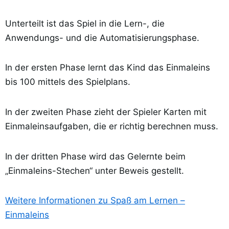
Unterteilt ist das Spiel in die Lern-, die
Anwendungs- und die Automatisierungsphase.
In der ersten Phase lernt das Kind das Einmaleins
bis 100 mittels des Spielplans.
In der zweiten Phase zieht der Spieler Karten mit
Einmaleinsaufgaben, die er richtig berechnen muss.
In der dritten Phase wird das Gelernte beim
„Einmaleins-Stechen“ unter Beweis gestellt.
Weitere Informationen zu Spaß am Lernen –
Einmaleins