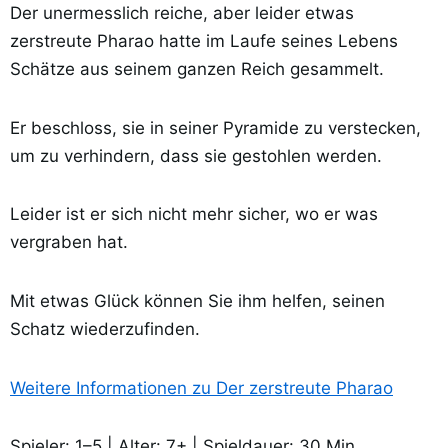
Der unermesslich reiche, aber leider etwas
zerstreute Pharao hatte im Laufe seines Lebens
Schätze aus seinem ganzen Reich gesammelt.
Er beschloss, sie in seiner Pyramide zu verstecken,
um zu verhindern, dass sie gestohlen werden.
Leider ist er sich nicht mehr sicher, wo er was
vergraben hat.
Mit etwas Glück können Sie ihm helfen, seinen
Schatz wiederzufinden.
Weitere Informationen zu Der zerstreute Pharao
Spieler: 1–5 | Alter: 7+ | Spieldauer: 30 Min.