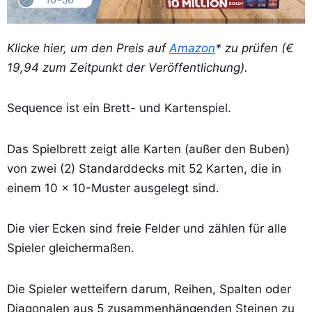
Klicke hier, um den Preis auf
Amazon
* zu prüfen (€
19,94 zum Zeitpunkt der Veröffentlichung).
Sequence ist ein Brett- und Kartenspiel.
Das Spielbrett zeigt alle Karten (außer den Buben)
von zwei (2) Standarddecks mit 52 Karten, die in
einem 10 x 10-Muster ausgelegt sind.
Die vier Ecken sind freie Felder und zählen für alle
Spieler gleichermaßen.
Die Spieler wetteifern darum, Reihen, Spalten oder
Diagonalen aus 5 zusammenhängenden Steinen zu