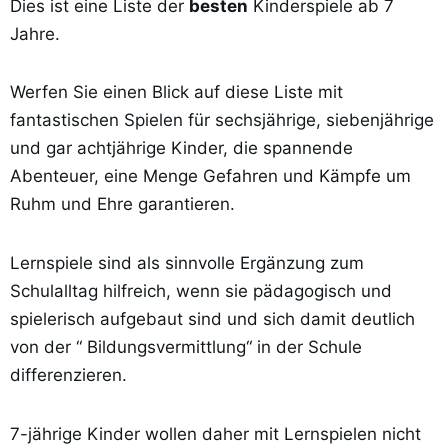
Dies ist eine Liste der
besten
Kinderspiele ab 7
Jahre.
Werfen Sie einen Blick auf diese Liste mit
fantastischen Spielen für sechsjährige, siebenjährige
und gar achtjährige Kinder, die spannende
Abenteuer, eine Menge Gefahren und Kämpfe um
Ruhm und Ehre garantieren.
Lernspiele sind als sinnvolle Ergänzung zum
Schulalltag hilfreich, wenn sie pädagogisch und
spielerisch aufgebaut sind und sich damit deutlich
von der “ Bildungsvermittlung“ in der Schule
differenzieren.
7-jährige Kinder wollen daher mit Lernspielen nicht