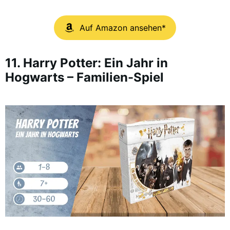
Auf Amazon ansehen*
11. Harry Potter: Ein Jahr in
Hogwarts – Familien-Spiel