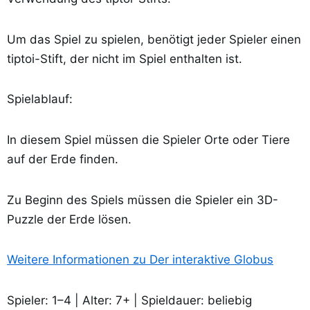
Um das Spiel zu spielen, benötigt jeder Spieler einen
tiptoi-Stift, der nicht im Spiel enthalten ist.
Spielablauf:
In diesem Spiel müssen die Spieler Orte oder Tiere
auf der Erde finden.
Zu Beginn des Spiels müssen die Spieler ein 3D-
Puzzle der Erde lösen.
Weitere Informationen zu Der interaktive Globus
Spieler: 1–4 | Alter: 7+ | Spieldauer: beliebig