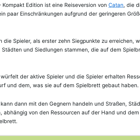
– Kompakt Edition ist eine Reiseversion von
Catan
, die 
 ein paar Einschränkungen aufgrund der geringeren Größ
n die Spieler, als erster zehn Siegpunkte zu erreichen, 
s Städten und Siedlungen stammen, die auf dem Spielbr
 würfelt der aktive Spieler und die Spieler erhalten Re
rf und dem, was sie auf dem Spielbrett gebaut haben.
er kann dann mit den Gegnern handeln und Straßen, Stä
, abhängig von den Ressourcen auf der Hand und dem
lbrett.