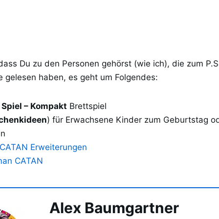
, dass Du zu den Personen gehörst (wie ich), die zum P.S
te gelesen haben, es geht um Folgendes:
 Spiel – Kompakt
Brettspiel
chenkideen
) für Erwachsene Kinder zum Geburtstag o
en
 CATAN Erweiterungen
 man CATAN
Alex Baumgartner