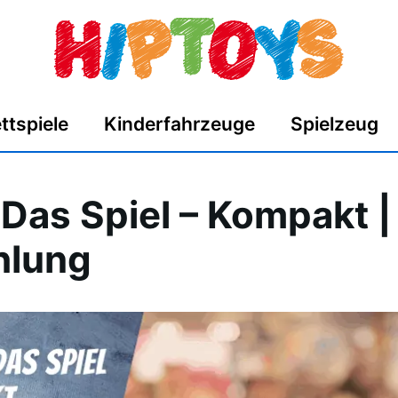
ttspiele
Kinderfahrzeuge
Spielzeug
Das Spiel – Kompakt |
hlung