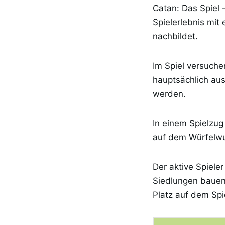
Catan: Das Spiel 
Spielerlebnis mit
nachbildet.
Im Spiel versuche
hauptsächlich au
werden.
In einem Spielzug
auf dem Würfelwu
Der aktive Spiel
Siedlungen bauen
Platz auf dem Spie