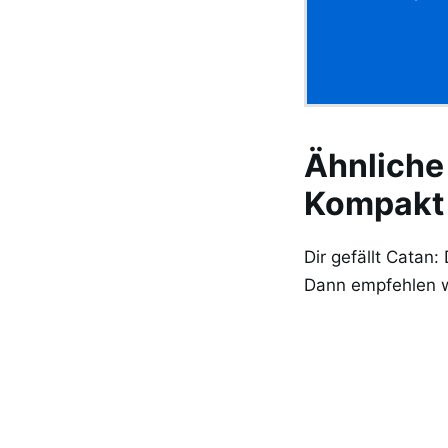
Ähnliche 
Kompakt
Dir gefällt Catan
Dann empfehlen wi