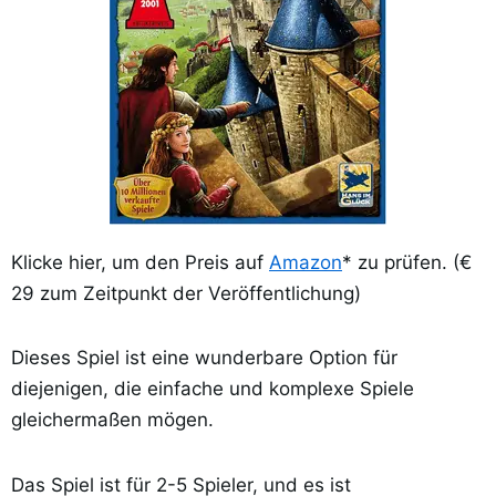
Klicke hier, um den Preis auf
Amazon
* zu prüfen. (€
29 zum Zeitpunkt der Veröffentlichung)
Dieses Spiel ist eine wunderbare Option für
diejenigen, die einfache und komplexe Spiele
gleichermaßen mögen.
Das Spiel ist für 2-5 Spieler, und es ist