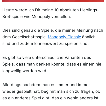
Heute werde ich Dir meine 10 absoluten Lieblings-
Brettspiele wie Monopoly vorstellen.
Dies sind genau die Spiele, die meiner Meinung nach
dem Gesellschaftsspiel
Monopoly Classic
ähnlich
sind und zudem lohnenswert zu spielen sind.
Es gibt so viele unterschiedliche Varianten des
Spiels, dass man denken könnte, dass es einem nie
langweilig werden wird.
Allerdings nachdem man es immer und immer
wieder gespielt hat, beginnt man sich zu fragen, ob
es ein anderes Spiel gibt, das ein wenig anders ist.