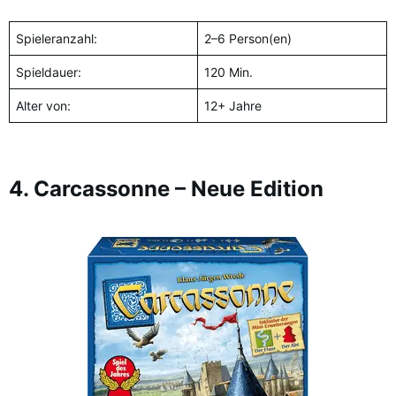
Spieleranzahl:
2–6 Person(en)
Spieldauer:
120 Min.
Alter von:
12+ Jahre
4. Carcassonne – Neue Edition