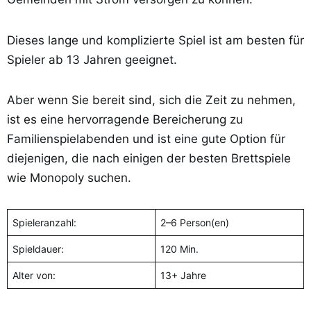
Dieses lange und komplizierte Spiel ist am besten für
Spieler ab 13 Jahren geeignet.
Aber wenn Sie bereit sind, sich die Zeit zu nehmen,
ist es eine hervorragende Bereicherung zu
Familienspielabenden und ist eine gute Option für
diejenigen, die nach einigen der besten Brettspiele
wie Monopoly suchen.
Spieleranzahl:
2–6 Person(en)
Spieldauer:
120 Min.
Alter von:
13+ Jahre