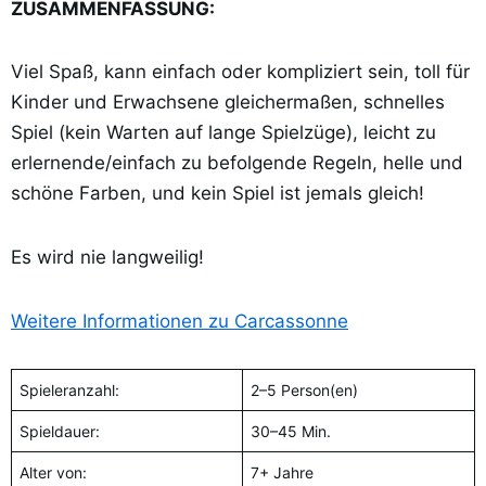
ZUSAMMENFASSUNG:
Viel Spaß, kann einfach oder kompliziert sein, toll für
Kinder und Erwachsene gleichermaßen, schnelles
Spiel (kein Warten auf lange Spielzüge), leicht zu
erlernende/einfach zu befolgende Regeln, helle und
schöne Farben, und kein Spiel ist jemals gleich!
Es wird nie langweilig!
Weitere Informationen zu Carcassonne
Spieleranzahl:
2–5 Person(en)
Spieldauer:
30–45 Min.
Alter von:
7+ Jahre