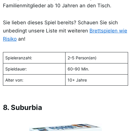
Familienmitglieder ab 10 Jahren an den Tisch.
Sie lieben dieses Spiel bereits? Schauen Sie sich
unbedingt unsere Liste mit weiteren
Brettspielen wie
Risiko
an!
Spieleranzahl:
2–5 Person(en)
Spieldauer:
60–90 Min.
Alter von:
10+ Jahre
8. Suburbia