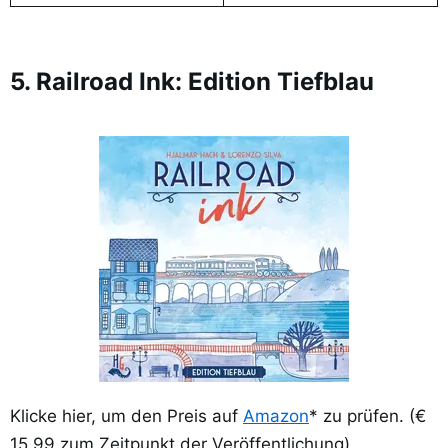
5. Railroad Ink: Edition Tiefblau
Klicke hier, um den Preis auf
Amazon
* zu prüfen. (€
15,99 zum Zeitpunkt der Veröffentlichung)