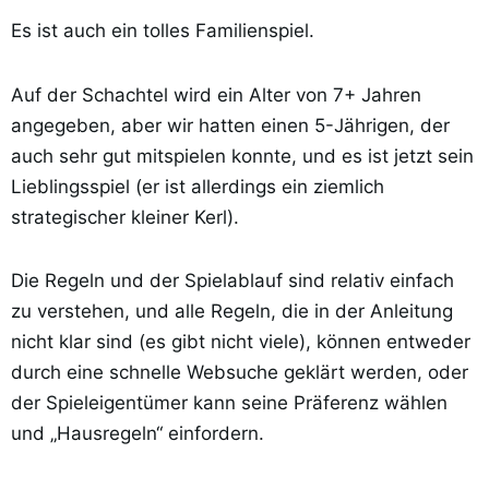
Es ist auch ein tolles Familienspiel.
Auf der Schachtel wird ein Alter von 7+ Jahren
angegeben, aber wir hatten einen 5-Jährigen, der
auch sehr gut mitspielen konnte, und es ist jetzt sein
Lieblingsspiel (er ist allerdings ein ziemlich
strategischer kleiner Kerl).
Die Regeln und der Spielablauf sind relativ einfach
zu verstehen, und alle Regeln, die in der Anleitung
nicht klar sind (es gibt nicht viele), können entweder
durch eine schnelle Websuche geklärt werden, oder
der Spieleigentümer kann seine Präferenz wählen
und „Hausregeln“ einfordern.