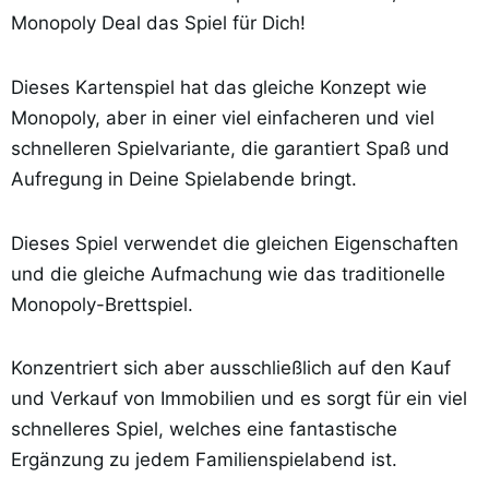
Monopoly Deal das Spiel für Dich!
Dieses Kartenspiel hat das gleiche Konzept wie
Monopoly, aber in einer viel einfacheren und viel
schnelleren Spielvariante, die garantiert Spaß und
Aufregung in Deine Spielabende bringt.
Dieses Spiel verwendet die gleichen Eigenschaften
und die gleiche Aufmachung wie das traditionelle
Monopoly-Brettspiel.
Konzentriert sich aber ausschließlich auf den Kauf
und Verkauf von Immobilien und es sorgt für ein viel
schnelleres Spiel, welches eine fantastische
Ergänzung zu jedem Familienspielabend ist.