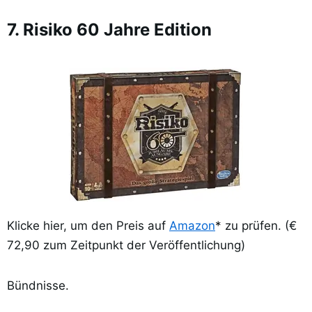
7. Risiko 60 Jahre Edition
Klicke hier, um den Preis auf
Amazon
* zu prüfen. (€
72,90 zum Zeitpunkt der Veröffentlichung)
Bündnisse.