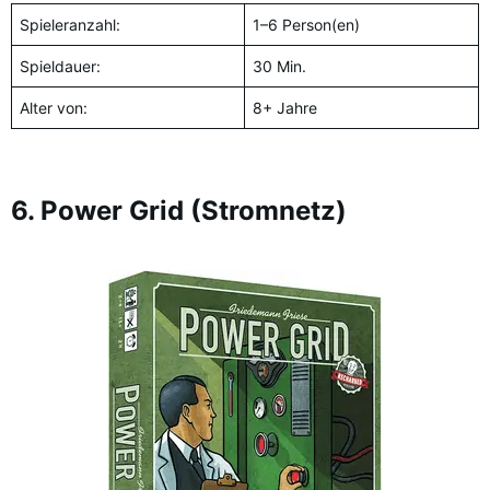
Spieleranzahl:
1–6 Person(en)
Spieldauer:
30 Min.
Alter von:
8+ Jahre
6. Power Grid (Stromnetz)