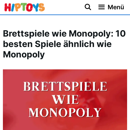
Zum
Menü
Inhalt
springen
Brettspiele wie Monopoly: 10
besten Spiele ähnlich wie
Monopoly