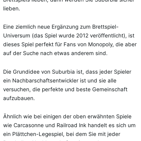
lieben.
Eine ziemlich neue Ergänzung zum Brettspiel-
Universum (das Spiel wurde 2012 veröffentlicht), ist
dieses Spiel perfekt für Fans von Monopoly, die aber
auf der Suche nach etwas anderem sind.
Die Grundidee von Suburbia ist, dass jeder Spieler
ein Nachbarschaftsentwickler ist und sie alle
versuchen, die perfekte und beste Gemeinschaft
aufzubauen.
Ähnlich wie bei einigen der oben erwähnten Spiele
wie Carcasonne und Railroad Ink handelt es sich um
ein Plättchen-Legespiel, bei dem Sie mit jeder