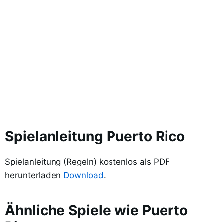
Spielanleitung Puerto Rico
Spielanleitung (Regeln) kostenlos als PDF
herunterladen
Download
.
Ähnliche Spiele wie Puerto