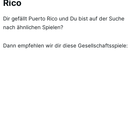
Rico
Dir gefällt Puerto Rico und Du bist auf der Suche
nach ähnlichen Spielen?
Dann empfehlen wir dir diese Gesellschaftsspiele: