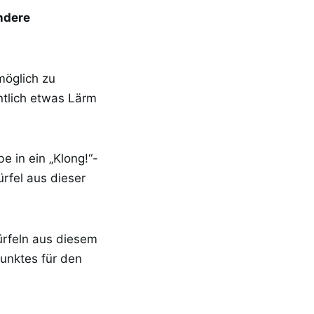
ndere
möglich zu
ntlich etwas Lärm
e in ein „Klong!“-
rfel aus dieser
ürfeln aus diesem
unktes für den