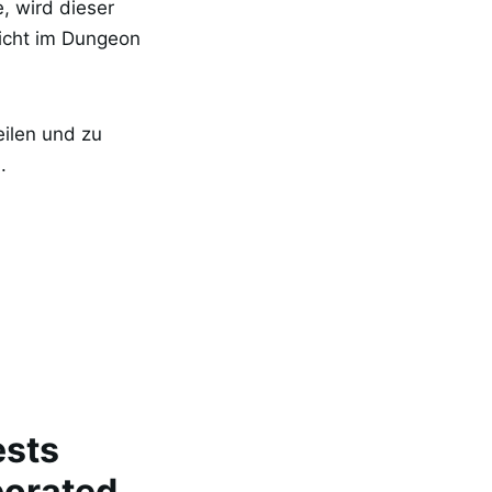
, wird dieser
nicht im Dungeon
eilen und zu
.
ests
porated