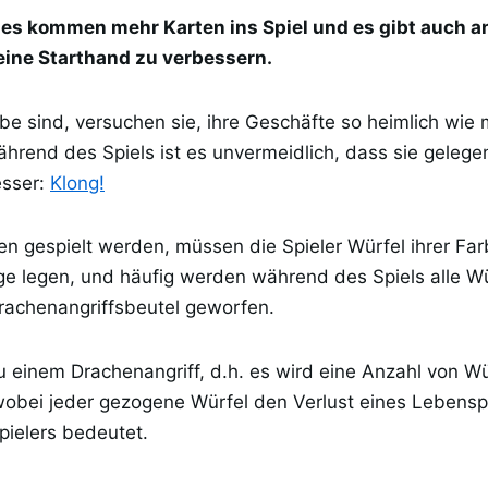
 es kommen mehr Karten ins Spiel und es gibt auch a
eine Starthand zu verbessern.
ebe sind, versuchen sie, ihre Geschäfte so heimlich wie 
ährend des Spiels ist es unvermeidlich, dass sie gelege
esser:
Klong!
n gespielt werden, müssen die Spieler Würfel ihrer Farb
ge legen, und häufig werden während des Spiels alle Wü
rachenangriffsbeutel geworfen.
 einem Drachenangriff, d.h. es wird eine Anzahl von W
wobei jeder gezogene Würfel den Verlust eines Lebensp
pielers bedeutet.