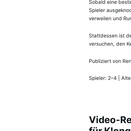
Sobald eine best
Spieler ausgeknock
verweilen und R
Stattdessen ist d
versuchen, den Ke
Publiziert von R
Spieler: 2–4 | Alt
Video-Re
für Klong