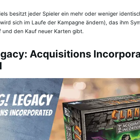
els besitzt jeder Spieler ein mehr oder weniger identis
 wird sich im Laufe der Kampagne ändern), das ihm Sym
und den Kauf neuer Karten gibt.
egacy: Acquisitions Incorpor
l