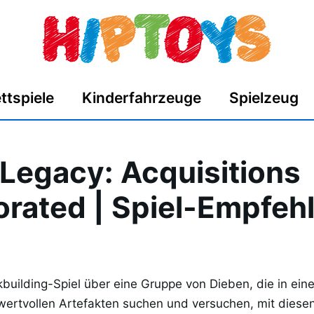
ttspiele
Kinderfahrzeuge
Spielzeug
 Legacy: Acquisitions
orated | Spiel-Empfeh
ckbuilding-Spiel über eine Gruppe von Dieben, die in ei
 wertvollen Artefakten suchen und versuchen, mit dies