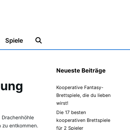
Spiele
Neueste Beiträge
lung
Kooperative Fantasy-
Brettspiele, die du lieben
wirst!
Die 17 besten
ne Drachenhöhle
kooperativen Brettspiele
en zu entkommen.
für 2 Spieler