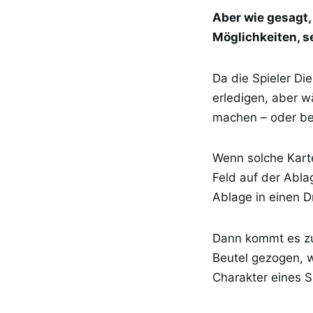
Aber wie gesagt,
Möglichkeiten, s
Da die Spieler Di
erledigen, aber w
machen – oder b
Wenn solche Karte
Feld auf der Abla
Ablage in einen D
Dann kommt es zu
Beutel gezogen, 
Charakter eines S