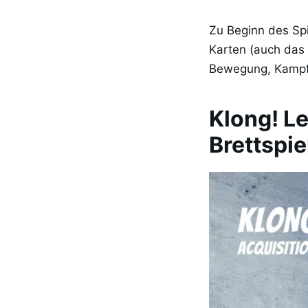
Zu Beginn des Spi
Karten (auch das
Bewegung, Kampf 
Klong! L
Brettspie