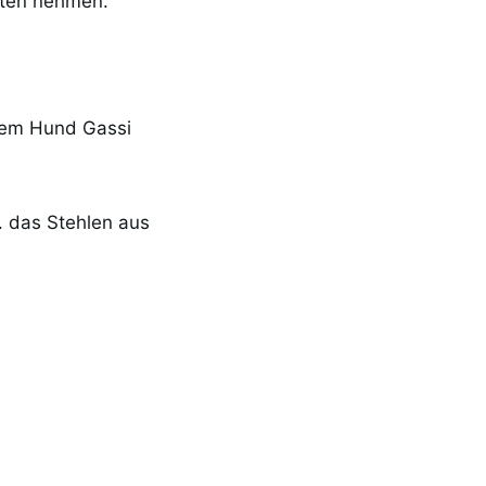
nten nehmen.
 dem Hund Gassi
. das Stehlen aus