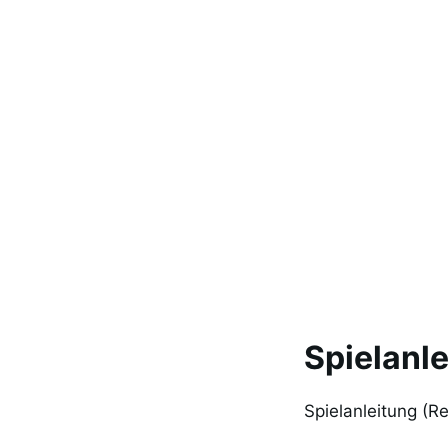
Spielanle
Spielanleitung (R