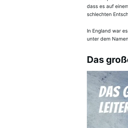
dass es auf einem
schlechten Entsc
In England war es
unter dem Namen 
Das große