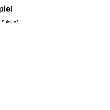
piel
n Spielen?