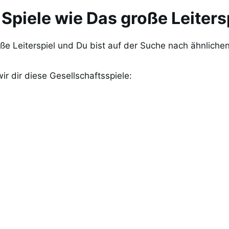
Spiele wie Das große Leiters
roße Leiterspiel und Du bist auf der Suche nach ähnliche
r dir diese Gesellschaftsspiele: