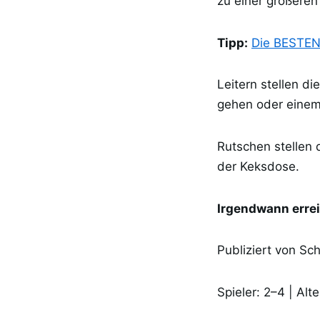
zu einer größeren
Tipp:
Die BESTEN 
Leitern stellen d
gehen oder einem
Rutschen stellen 
der Keksdose.
Irgendwann errei
Publiziert von Sch
Spieler: 2–4 | Alt