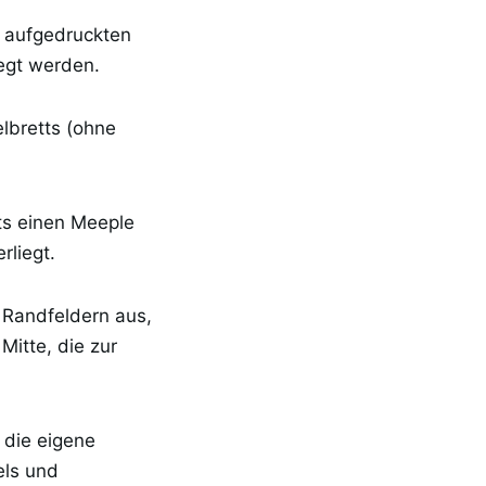
t aufgedruckten
legt werden.
lbretts (ohne
ts einen Meeple
rliegt.
n Randfeldern aus,
itte, die zur
 die eigene
els und