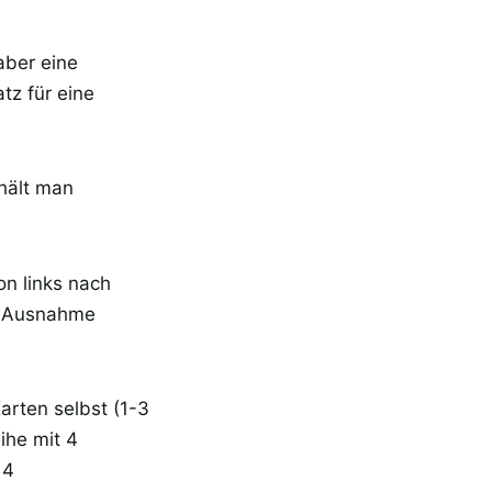
aber eine
tz für eine
hält man
on links nach
t Ausnahme
arten selbst (1-3
ihe mit 4
 4