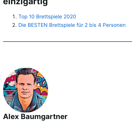
einzigartig
Top 10 Brettspiele 2020
Die BESTEN Brettspiele für 2 bis 4 Personen
Alex Baumgartner