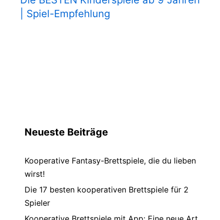
| Spiel-Empfehlung
Neueste Beiträge
Kooperative Fantasy-Brettspiele, die du lieben
wirst!
Die 17 besten kooperativen Brettspiele für 2
Spieler
Kooperative Brettspiele mit App: Eine neue Art