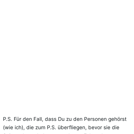
P.S. Für den Fall, dass Du zu den Personen gehörst
(wie ich), die zum P.S. überfliegen, bevor sie die