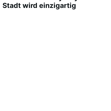
Stadt wird einzigartig