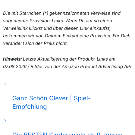
Die mit Sternchen (
*
) gekennzeichneten Verweise sind
sogenannte Provision-Links. Wenn Du auf so einen
Verweislink klickst und über diesen Link einkaufst,
bekommen wir von Deinem Einkauf eine Provision. Für Dich
verändert sich der Preis nicht.
Hinweis:
Letzte Aktualisierung der Produkt-Links am
07.08.2026 /
Bilder von der Amazon Product Advertising API
Ganz Schön Clever | Spiel-
Empfehlung
Die BESTEN Kinderspiele ab 9 Jahren