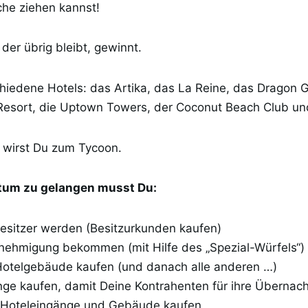
che ziehen kannst!
, der übrig bleibt, gewinnt.
chiedene Hotels: das Artika, das La Reine, das Dragon 
esort, die Uptown Towers, der Coconut Beach Club und 
n wirst Du zum Tycoon.
tum zu gelangen musst Du:
sitzer werden (Besitzurkunden kaufen)
nehmigung bekommen (mit Hilfe des „Spezial-Würfels“)
 Hotelgebäude kaufen (und danach alle anderen …)
nge kaufen, damit Deine Kontrahenten für ihre Übernac
Hoteleingänge und Gebäude kaufen