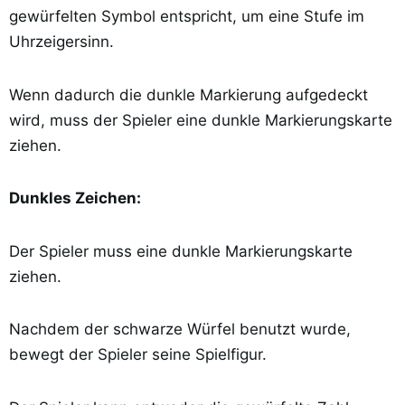
gewürfelten Symbol entspricht, um eine Stufe im
Uhrzeigersinn.
Wenn dadurch die dunkle Markierung aufgedeckt
wird, muss der Spieler eine dunkle Markierungskarte
ziehen.
Dunkles Zeichen:
Der Spieler muss eine dunkle Markierungskarte
ziehen.
Nachdem der schwarze Würfel benutzt wurde,
bewegt der Spieler seine Spielfigur.