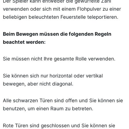
Der Spieler kann entweder die gewürfelte Zahl
verwenden oder sich mit einem Flohpulver zu einer
beliebigen beleuchteten Feuerstelle teleportieren.
Beim Bewegen müssen die folgenden Regeln
beachtet werden:
Sie müssen nicht Ihre gesamte Rolle verwenden.
Sie können sich nur horizontal oder vertikal
bewegen, aber nicht diagonal.
Alle schwarzen Türen sind offen und Sie können sie
benutzen, um einen Raum zu betreten.
Rote Türen sind geschlossen und Sie können sie