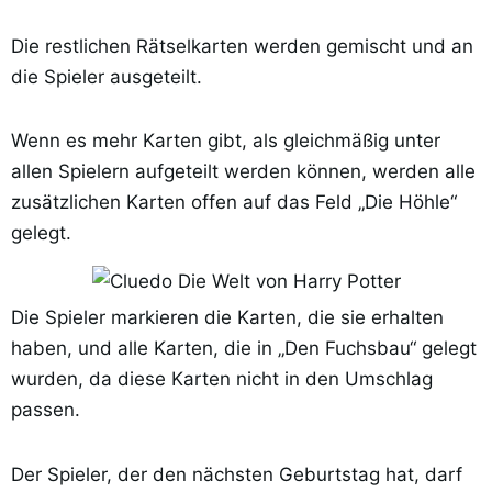
Die restlichen Rätselkarten werden gemischt und an
die Spieler ausgeteilt.
Wenn es mehr Karten gibt, als gleichmäßig unter
allen Spielern aufgeteilt werden können, werden alle
zusätzlichen Karten offen auf das Feld „Die Höhle“
gelegt.
Die Spieler markieren die Karten, die sie erhalten
haben, und alle Karten, die in „Den Fuchsbau“ gelegt
wurden, da diese Karten nicht in den Umschlag
passen.
Der Spieler, der den nächsten Geburtstag hat, darf