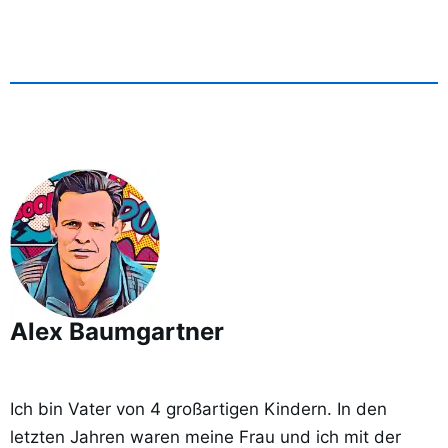
Alex Baumgartner
Ich bin Vater von 4 großartigen Kindern. In den
letzten Jahren waren meine Frau und ich mit der