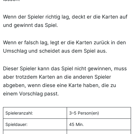
Wenn der Spieler richtig lag, deckt er die Karten auf
und gewinnt das Spiel.
Wenn er falsch lag, legt er die Karten zurück in den
Umschlag und scheidet aus dem Spiel aus.
Dieser Spieler kann das Spiel nicht gewinnen, muss
aber trotzdem Karten an die anderen Spieler
abgeben, wenn diese eine Karte haben, die zu
einem Vorschlag passt.
Spieleranzahl:
3–5 Person(en)
Spieldauer:
45 Min.