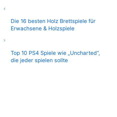
Die 16 besten Holz Brettspiele für
Erwachsene & Holzspiele
Top 10 PS4 Spiele wie „Uncharted“,
die jeder spielen sollte