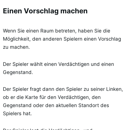
Einen Vorschlag machen
Wenn Sie einen Raum betreten, haben Sie die
Möglichkeit, den anderen Spielern einen Vorschlag
zu machen.
Der Spieler wählt einen Verdächtigen und einen
Gegenstand.
Der Spieler fragt dann den Spieler zu seiner Linken,
ob er die Karte für den Verdächtigen, den
Gegenstand oder den aktuellen Standort des
Spielers hat.