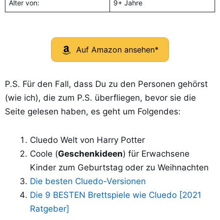
Alter von:
9+ Jahre
Auf Amazon ansehen*
P.S. Für den Fall, dass Du zu den Personen gehörst
(wie ich), die zum P.S. überfliegen, bevor sie die
Seite gelesen haben, es geht um Folgendes:
Cluedo Welt von Harry Potter
Coole (
Geschenkideen
) für Erwachsene
Kinder zum Geburtstag oder zu Weihnachten
Die besten Cluedo-Versionen
Die 9 BESTEN Brettspiele wie Cluedo [2021
Ratgeber]