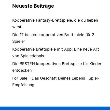
Neueste Beiträge
Kooperative Fantasy-Brettspiele, die du lieben
wirst!
Die 17 besten kooperativen Brettspiele für 2
Spieler
Kooperative Brettspiele mit App: Eine neue Art
von Spielerlebnis
Die BESTEN kooperativen Brettspiele für Kinder
entdecken
For Sale – Das Geschäft Deines Lebens | Spiel-
Empfehlung