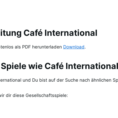
itung Café International
stenlos als PDF herunterladen
Download
.
Spiele wie Café Internationa
nternational und Du bist auf der Suche nach ähnlichen Sp
r dir diese Gesellschaftsspiele: