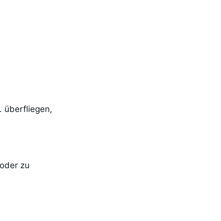
. überfliegen,
oder zu