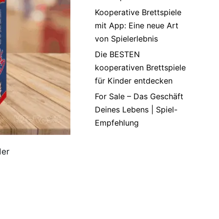
Kooperative Brettspiele
mit App: Eine neue Art
von Spielerlebnis
Die BESTEN
kooperativen Brettspiele
für Kinder entdecken
For Sale – Das Geschäft
Deines Lebens | Spiel-
Empfehlung
der