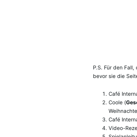
P.S. Für den Fall
bevor sie die Sei
Café Intern
Coole (
Ges
Weihnacht
Café Intern
Video-Reze
Spielanleit