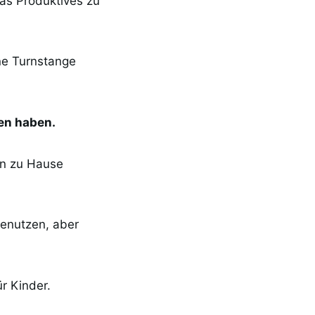
was Produktives zu
ine Turnstange
nen haben.
en zu Hause
benutzen, aber
r Kinder.