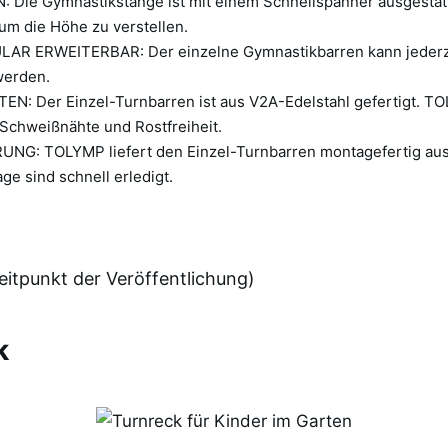
Die Gymnastikstange ist mit einem Schnellspanner ausgestatte
um die Höhe zu verstellen.
R ERWEITERBAR: Der einzelne Gymnastikbarren kann jederzei
werden.
: Der Einzel-Turnbarren ist aus V2A-Edelstahl gefertigt. TO
 Schweißnähte und Rostfreiheit.
NG: TOLYMP liefert den Einzel-Turnbarren montagefertig aus
ge sind schnell erledigt.
itpunkt der Veröffentlichung)
k