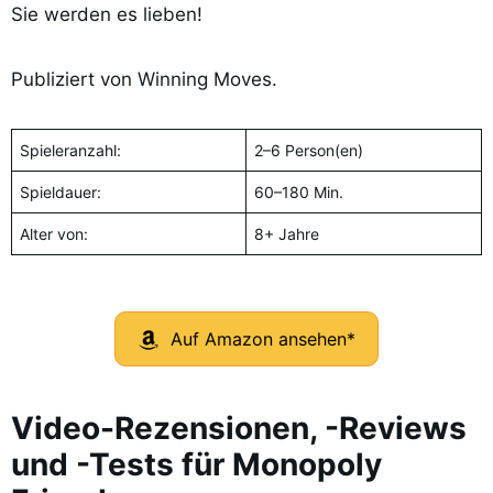
Sie werden es lieben!
Publiziert von Winning Moves.
Spieleranzahl:
2–6 Person(en)
Spieldauer:
60–180 Min.
Alter von:
8+ Jahre
Auf Amazon ansehen*
Video-Rezensionen, -Reviews
und -Tests für Monopoly