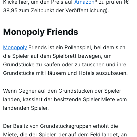
Klicke hier, um den Preis auf
Amazon
* zu prüfen (€
38,95 zum Zeitpunkt der Veröffentlichung).
Monopoly Friends
Monopoly
Friends ist ein Rollenspiel, bei dem sich
die Spieler auf dem Spielbrett bewegen, um
Grundstücke zu kaufen oder zu tauschen und ihre
Grundstücke mit Häusern und Hotels auszubauen.
Wenn Gegner auf den Grundstücken der Spieler
landen, kassiert der besitzende Spieler Miete vom
landenden Spieler.
Der Besitz von Grundstücksgruppen erhöht die
Miete, die der Spieler, der auf dem Feld landet, an