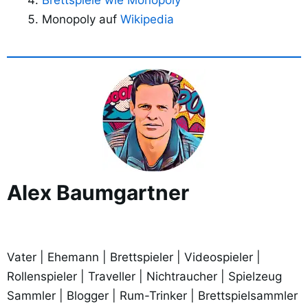
Brettspiele wie Monopoly
Monopoly auf
Wikipedia
Alex Baumgartner
Vater | Ehemann | Brettspieler | Videospieler |
Rollenspieler | Traveller | Nichtraucher | Spielzeug
Sammler | Blogger | Rum-Trinker | Brettspielsammler