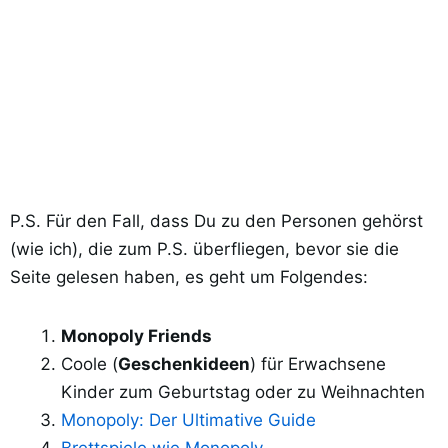
P.S. Für den Fall, dass Du zu den Personen gehörst
(wie ich), die zum P.S. überfliegen, bevor sie die
Seite gelesen haben, es geht um Folgendes:
Monopoly Friends
Coole (
Geschenkideen
) für Erwachsene
Kinder zum Geburtstag oder zu Weihnachten
Monopoly: Der Ultimative Guide