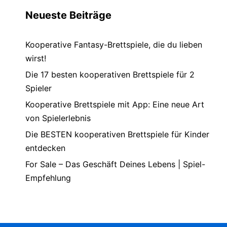
Neueste Beiträge
Kooperative Fantasy-Brettspiele, die du lieben
wirst!
Die 17 besten kooperativen Brettspiele für 2
Spieler
Kooperative Brettspiele mit App: Eine neue Art
von Spielerlebnis
Die BESTEN kooperativen Brettspiele für Kinder
entdecken
For Sale – Das Geschäft Deines Lebens | Spiel-
Empfehlung