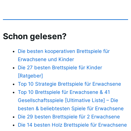
Schon gelesen?
Die besten kooperativen Brettspiele für
Erwachsene und Kinder
Die 27 besten Brettspiele für Kinder
[Ratgeber]
Top 10 Strategie Brettspiele für Erwachsene
Top 10 Brettspiele für Erwachsene & 41
Gesellschaftsspiele [Ultimative Liste] – Die
besten & beliebtesten Spiele für Erwachsene
Die 29 besten Brettspiele für 2 Erwachsene
Die 14 besten Holz Brettspiele für Erwachsene