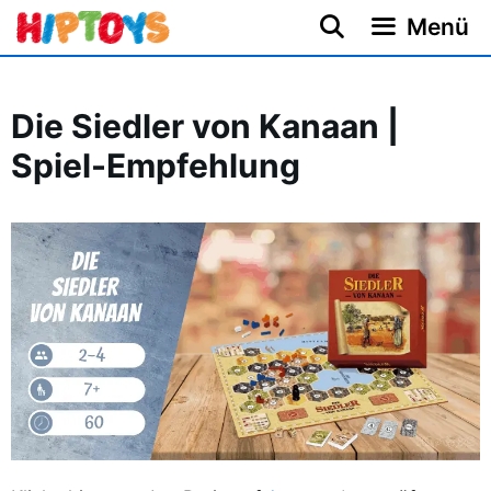
Zum
Menü
Inhalt
springen
Die Siedler von Kanaan |
Spiel-Empfehlung