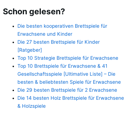
Schon gelesen?
Die besten kooperativen Brettspiele für
Erwachsene und Kinder
Die 27 besten Brettspiele für Kinder
[Ratgeber]
Top 10 Strategie Brettspiele für Erwachsene
Top 10 Brettspiele für Erwachsene & 41
Gesellschaftsspiele [Ultimative Liste] – Die
besten & beliebtesten Spiele für Erwachsene
Die 29 besten Brettspiele für 2 Erwachsene
Die 14 besten Holz Brettspiele für Erwachsene
& Holzspiele