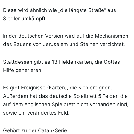
Diese wird ähnlich wie „die längste Straße“ aus
Siedler umkämpft.
In der deutschen Version wird auf die Mechanismen
des Bauens von Jeruselem und Steinen verzichtet.
Stattdessen gibt es 13 Heldenkarten, die Gottes
Hilfe generieren.
Es gibt Ereignisse (Karten), die sich ereignen.
Außerdem hat das deutsche Spielbrett 5 Felder, die
auf dem englischen Spielbrett nicht vorhanden sind,
sowie ein verändertes Feld.
Gehört zu der Catan-Serie.