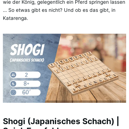
wie der König, gelegentlich ein Pferd springen lassen
… So etwas gibt es nicht? Und ob es das gibt, in
Katarenga.
Shogi (Japanisches Schach) |