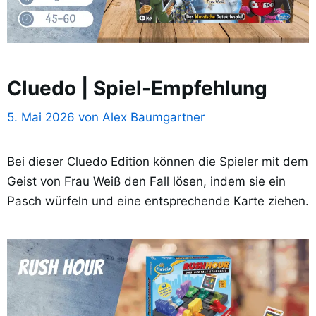
Cluedo | Spiel-Empfehlung
5. Mai 2026
von
Alex Baumgartner
Bei dieser Cluedo Edition können die Spieler mit dem
Geist von Frau Weiß den Fall lösen, indem sie ein
Pasch würfeln und eine entsprechende Karte ziehen.