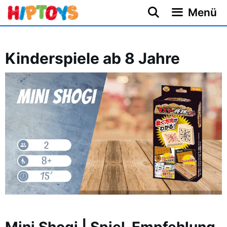
Zum
Menü
Inhalt
springen
Kinderspiele ab 8 Jahre
Mini Shogi | Spiel-Empfehlung