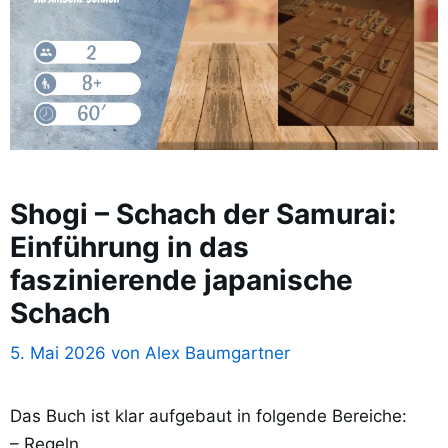
Shogi – Schach der Samurai:
Einführung in das
faszinierende japanische
Schach
5. Mai 2026
von
Alex Baumgartner
Das Buch ist klar aufgebaut in folgende Bereiche:
– Regeln