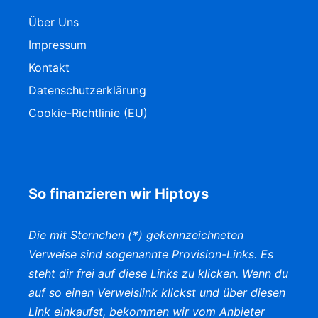
Über Uns
Impressum
Kontakt
Datenschutzerklärung
Cookie-Richtlinie (EU)
So finanzieren wir Hiptoys
Die mit Sternchen (
*
) gekennzeichneten
Verweise sind sogenannte Provision-Links. Es
steht dir frei auf diese Links zu klicken. Wenn du
auf so einen Verweislink klickst und über diesen
Link einkaufst, bekommen wir vom Anbieter