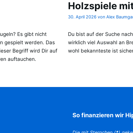
Holzspiele mi
30. April 2026
von
Alex Baumgar
ugeln? Es gibt nicht
Du bist auf der Suche nach 
eln gespielt werden. Das
wirklich viel Auswahl an Br
ieser Begriff wird Dir auf
wohl bekannteste ist sicher
ren auftauchen.
So finanzieren wir H
Die mit Sternchen (
*
) geke