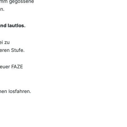
0 mm gegossene
n.
nd lautlos.
ei zu
eren Stufe.
neuer FAZE
en losfahren.