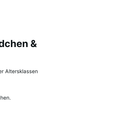
ädchen &
r Altersklassen
ehen.