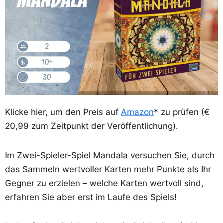
Klicke hier, um den Preis auf
Amazon
* zu prüfen (€
20,99 zum Zeitpunkt der Veröffentlichung).
Im Zwei-Spieler-Spiel Mandala versuchen Sie, durch
das Sammeln wertvoller Karten mehr Punkte als Ihr
Gegner zu erzielen – welche Karten wertvoll sind,
erfahren Sie aber erst im Laufe des Spiels!