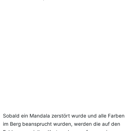
Sobald ein Mandala zerstört wurde und alle Farben
im Berg beansprucht wurden, werden die auf den