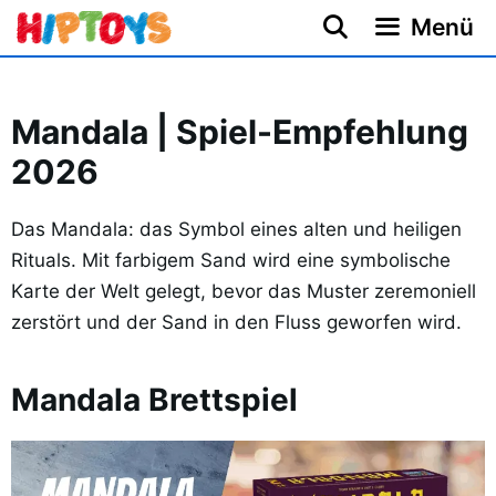
Zum
Menü
Inhalt
springen
Mandala | Spiel-Empfehlung
2026
Das Mandala: das Symbol eines alten und heiligen
Rituals. Mit farbigem Sand wird eine symbolische
Karte der Welt gelegt, bevor das Muster zeremoniell
zerstört und der Sand in den Fluss geworfen wird.
Mandala Brettspiel