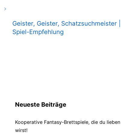
Geister, Geister, Schatzsuchmeister |
Spiel-Empfehlung
Neueste Beiträge
Kooperative Fantasy-Brettspiele, die du lieben
wirst!