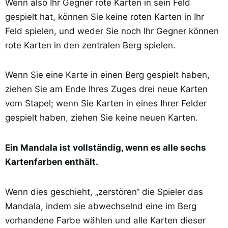
Wenn also Ihr Gegner rote Karten in sein Feld
gespielt hat, können Sie keine roten Karten in Ihr
Feld spielen, und weder Sie noch Ihr Gegner können
rote Karten in den zentralen Berg spielen.
Wenn Sie eine Karte in einen Berg gespielt haben,
ziehen Sie am Ende Ihres Zuges drei neue Karten
vom Stapel; wenn Sie Karten in eines Ihrer Felder
gespielt haben, ziehen Sie keine neuen Karten.
Ein Mandala ist vollständig, wenn es alle sechs
Kartenfarben enthält.
Wenn dies geschieht, „zerstören“ die Spieler das
Mandala, indem sie abwechselnd eine im Berg
vorhandene Farbe wählen und alle Karten dieser