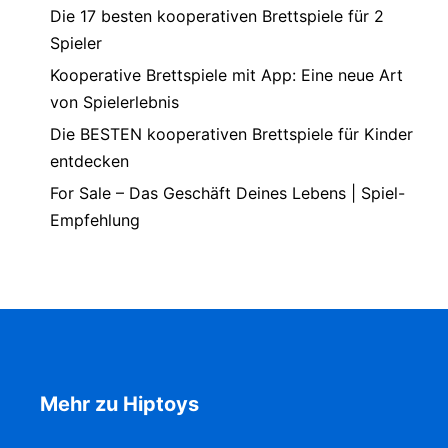
Die 17 besten kooperativen Brettspiele für 2
Spieler
Kooperative Brettspiele mit App: Eine neue Art
von Spielerlebnis
Die BESTEN kooperativen Brettspiele für Kinder
entdecken
For Sale – Das Geschäft Deines Lebens | Spiel-
Empfehlung
Mehr zu Hiptoys