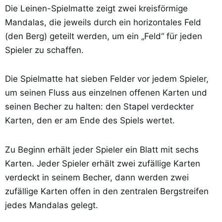
Die Leinen-Spielmatte zeigt zwei kreisförmige
Mandalas, die jeweils durch ein horizontales Feld
(den Berg) geteilt werden, um ein „Feld“ für jeden
Spieler zu schaffen.
Die Spielmatte hat sieben Felder vor jedem Spieler,
um seinen Fluss aus einzelnen offenen Karten und
seinen Becher zu halten: den Stapel verdeckter
Karten, den er am Ende des Spiels wertet.
Zu Beginn erhält jeder Spieler ein Blatt mit sechs
Karten. Jeder Spieler erhält zwei zufällige Karten
verdeckt in seinem Becher, dann werden zwei
zufällige Karten offen in den zentralen Bergstreifen
jedes Mandalas gelegt.