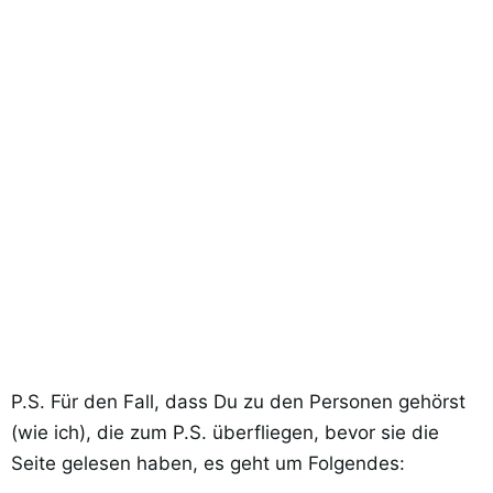
P.S. Für den Fall, dass Du zu den Personen gehörst
(wie ich), die zum P.S. überfliegen, bevor sie die
Seite gelesen haben, es geht um Folgendes: