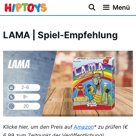
Zum
Menü
Inhalt
springen
LAMA | Spiel-Empfehlung
Klicke hier, um den Preis auf
Amazon
* zu prüfen (€
6,99 zum Zeitpunkt der Veröffentlichung).