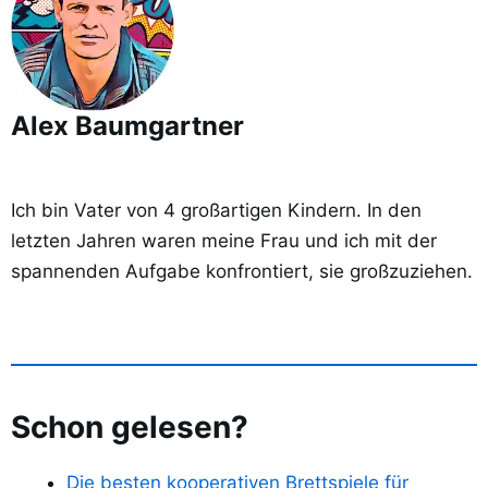
Alex Baumgartner
Ich bin Vater von 4 großartigen Kindern. In den
letzten Jahren waren meine Frau und ich mit der
spannenden Aufgabe konfrontiert, sie großzuziehen.
Schon gelesen?
Die besten kooperativen Brettspiele für