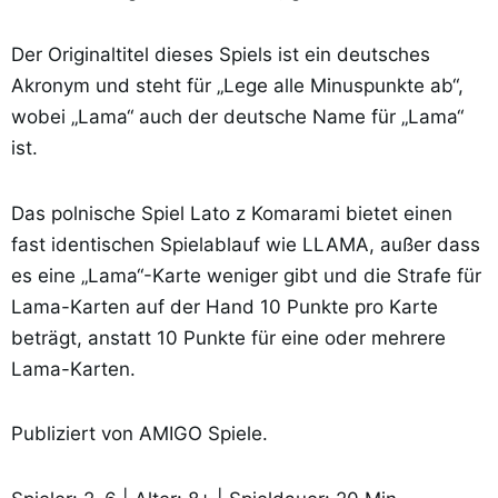
Der Originaltitel dieses Spiels ist ein deutsches
Akronym und steht für „Lege alle Minuspunkte ab“,
wobei „Lama“ auch der deutsche Name für „Lama“
ist.
Das polnische Spiel Lato z Komarami bietet einen
fast identischen Spielablauf wie LLAMA, außer dass
es eine „Lama“-Karte weniger gibt und die Strafe für
Lama-Karten auf der Hand 10 Punkte pro Karte
beträgt, anstatt 10 Punkte für eine oder mehrere
Lama-Karten.
Publiziert von AMIGO Spiele.