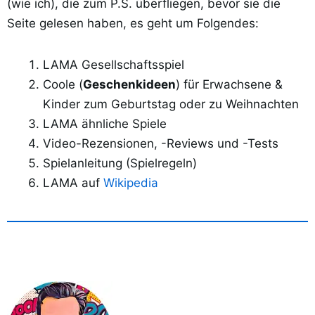
(wie ich), die zum P.S. überfliegen, bevor sie die
Seite gelesen haben, es geht um Folgendes:
LAMA Gesellschaftsspiel
Coole (
Geschenkideen
) für Erwachsene &
Kinder zum Geburtstag oder zu Weihnachten
LAMA ähnliche Spiele
Video-Rezensionen, -Reviews und -Tests
Spielanleitung (Spielregeln)
LAMA auf
Wikipedia