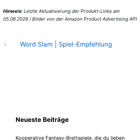
Hinweis:
Letzte Aktualisierung der Produkt-Links am
05.08.2026 /
Bilder von der Amazon Product Advertising API
Word Slam | Spiel-Empfehlung
Neueste Beiträge
Kooperative Fantasy-Brettspiele, die du lieben