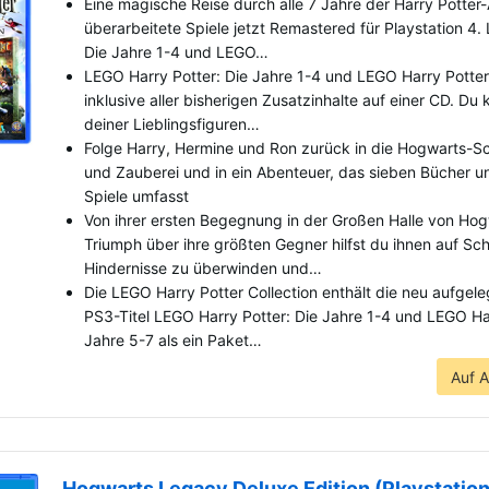
Eine magische Reise durch alle 7 Jahre der Harry Potter
überarbeitete Spiele jetzt Remastered für Playstation 4.
Die Jahre 1-4 und LEGO…
LEGO Harry Potter: Die Jahre 1-4 und LEGO Harry Potter
inklusive aller bisherigen Zusatzinhalte auf einer CD. Du
deiner Lieblingsfiguren…
Folge Harry, Hermine und Ron zurück in die Hogwarts-Sc
und Zauberei und in ein Abenteuer, das sieben Bücher u
Spiele umfasst
Von ihrer ersten Begegnung in der Großen Halle von Ho
Triumph über ihre größten Gegner hilfst du ihnen auf Schri
Hindernisse zu überwinden und…
Die LEGO Harry Potter Collection enthält die neu aufgel
PS3-Titel LEGO Harry Potter: Die Jahre 1-4 und LEGO Har
Jahre 5-7 als ein Paket…
Auf 
Hogwarts Legacy Deluxe Edition (Playstation