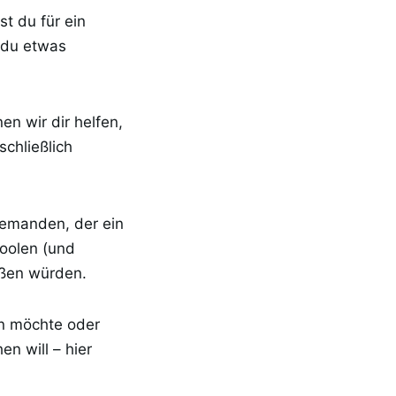
st du für ein
 du etwas
n wir dir helfen,
chließlich
jemanden, der ein
coolen (und
üßen würden.
en möchte oder
n will – hier