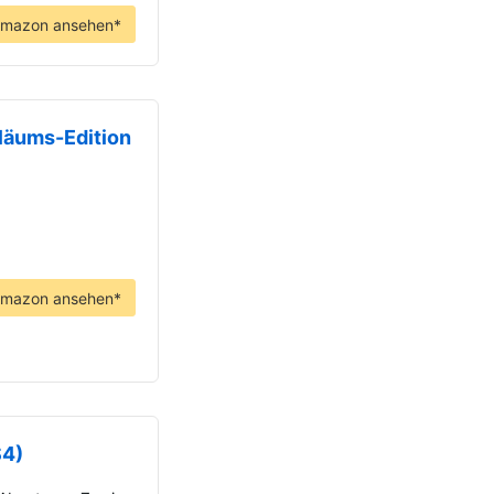
Amazon ansehen*
iläums-Edition
Amazon ansehen*
S4)