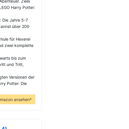
-Abenteuer. Zwei
 LEGO Harry Potter:
: Die Jahre 5-7
 kannst über 200
hule für Hexerei
nd zwei komplette
gwarts bis zum
tt und Tritt,
egten Versionen der
ry Potter: Die
Amazon ansehen*
 4)