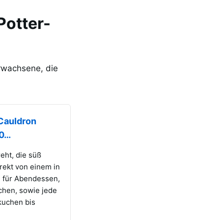
Potter-
rwachsene, die
 Cauldron
50…
eht, die süß
rekt von einem in
n für Abendessen,
chen, sowie jede
kuchen bis