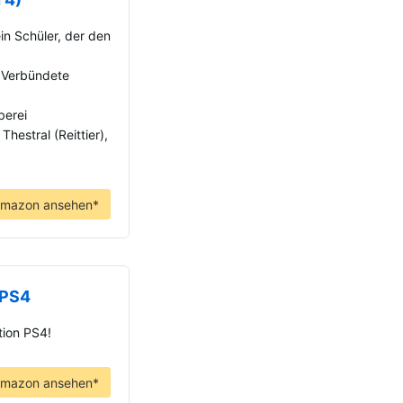
in Schüler, der den
 Verbündete
berei
hestral (Reittier),
Amazon ansehen*
 PS4
tion PS4!
Amazon ansehen*