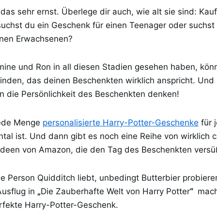
as sehr ernst. Überlege dir auch, wie alt sie sind: Kauf
 suchst du ein Geschenk für einen Teenager oder suchst
inen Erwachsenen?
mine und Ron in all diesen Stadien gesehen haben, könne
inden, das deinen Beschenkten wirklich anspricht. Und s
an die Persönlichkeit des Beschenkten denken!
 jede Menge
personalisierte Harry-Potter-Geschenke
für 
tal ist. Und dann gibt es noch eine Reihe von wirklich 
 Ideen von Amazon, die den Tag des Beschenkten vers
ie Person Quidditch liebt, unbedingt Butterbier probier
Ausflug in
„
Die Zauberhafte Welt von Harry Potter
“
mache
rfekte Harry-Potter-Geschenk.