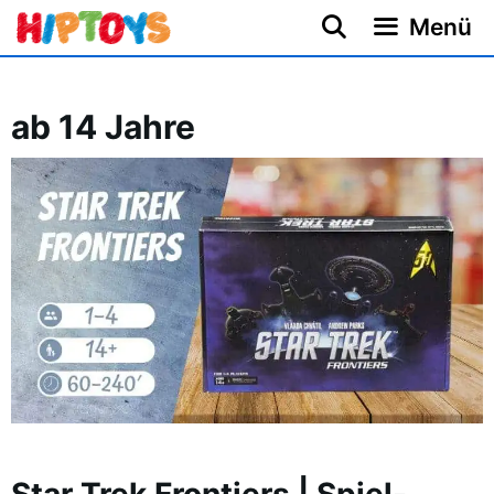
Zum
Menü
Inhalt
springen
ab 14 Jahre
Star Trek Frontiers | Spiel-