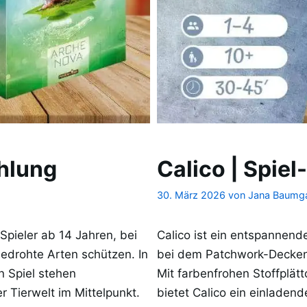
hlung
Calico | Spie
30. März 2026
von
Jana Baumga
 Spieler ab 14 Jahren, bei
Calico ist ein entspannende
edrohte Arten schützen. In
bei dem Patchwork-Decken
 Spiel stehen
Mit farbenfrohen Stoffplätt
 Tierwelt im Mittelpunkt.
bietet Calico ein einladen