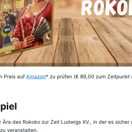
en Preis auf
Amazon
* zu prüfen (€ 89,00 zum Zeitpunkt 
piel
 Ära des Rokoko zur Zeit Ludwigs XV., in der es sicher 
zu veranstalten.