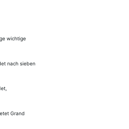
ige wichtige
det nach sieben
det,
ietet Grand