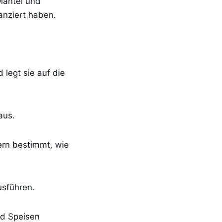
Mäntel und
nanziert haben.
 legt sie auf die
aus.
ern bestimmt, wie
usführen.
nd Speisen