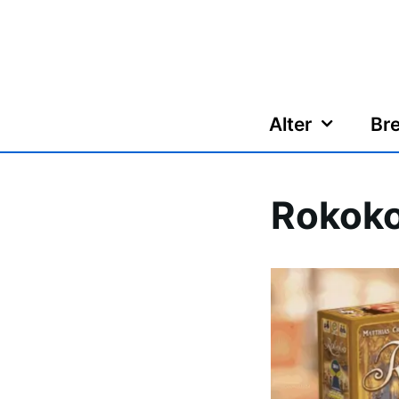
Zum
Inhalt
springen
Alter
Bre
Rokoko